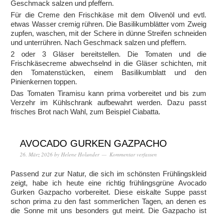
Geschmack salzen und pfeffern.
Für die Creme den Frischkäse mit dem Olivenöl und evtl.
etwas Wasser cremig rühren. Die Basilikumblätter vom Zweig
zupfen, waschen, mit der Schere in dünne Streifen schneiden
und unterrühren. Nach Geschmack salzen und pfeffern.
2 oder 3 Gläser bereitstellen. Die Tomaten und die
Frischkäsecreme abwechselnd in die Gläser schichten, mit
den Tomatenstücken, einem Basilikumblatt und den
Pinienkernen toppen.
Das Tomaten Tiramisu kann prima vorbereitet und bis zum
Verzehr im Kühlschrank aufbewahrt werden. Dazu passt
frisches Brot nach Wahl, zum Beispiel Ciabatta.
AVOCADO GURKEN GAZPACHO
26. März 2026
by
Helene Holunder
Kommentar verfassen
Passend zur zur Natur, die sich im schönsten Frühlingskleid
zeigt, habe ich heute eine richtig frühlingsgrüne Avocado
Gurken Gazpacho vorbereitet. Diese eiskalte Suppe passt
schon prima zu den fast sommerlichen Tagen, an denen es
die Sonne mit uns besonders gut meint. Die Gazpacho ist