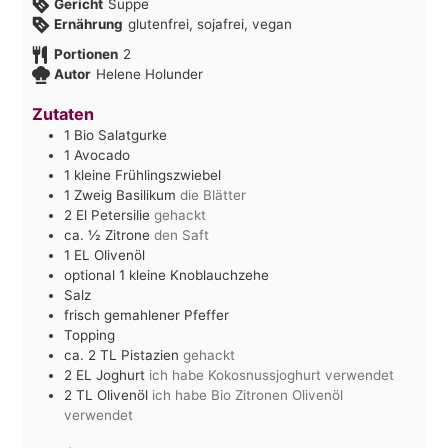
Gericht
Suppe
Ernährung
glutenfrei, sojafrei, vegan
Portionen
2
Autor
Helene Holunder
Zutaten
1
Bio Salatgurke
1
Avocado
1
kleine Frühlingszwiebel
1
Zweig Basilikum
die Blätter
2
El
Petersilie
gehackt
ca. ½
Zitrone
den Saft
1
EL
Olivenöl
optional 1 kleine Knoblauchzehe
Salz
frisch gemahlener Pfeffer
Topping
ca. 2
TL
Pistazien
gehackt
2
EL
Joghurt
ich habe Kokosnussjoghurt verwendet
2
TL
Olivenöl
ich habe Bio Zitronen Olivenöl
verwendet