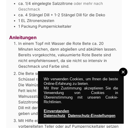
ca. 1/4
eingelegte Salzzitrone
oder mehr nach
Geschmack
ca. 4
Stängel Dill + 1-2 Stängel Dill für die Deko
1
EL
Zitronenzesten
1
Packung Pumpernickeltaler
Anleitungen
In einem Topf mit Wasser die Rote Bete ca. 20
Minuten kochen, dann abgießen und abkühlen lassen.
Bereits vorgekochte, vakuumierte Rote Beete sind
nicht empfehlenswert, da sie nicht so intensiv in
Geschmack und Farbe sind.
Die Bete sowie den Apfel auf einer Reibe in eine
Wir verwenden Cookies, um Ihnen die beste
Schüssel raspeln und die Creme Fraiche unterrühren.
Online-Erfahrung zu bieten.
Die Walnüsse zerkleinern und in einer Pfanne ohne
Mit Ihrer Zustimmung akzeptieren Sie die
Fett leicht rösten bis sie duften. Ein paar
Verwendung von Cookies in
Walnussstücke für die Deko beiseite legen. Die
Übereinstimmung mit unseren Cookie-
Richtlinien.
Salzzitrone in feine Streifen schneiden. Die 4 Stängel
Dill mit der Schere fein schneiden. Alles zum Salat
Einverstanden
geben und kurz verrühren.
Datenschutz
Datenschutz-Einstellungen
Mit Hilfe einer geeigneten Metallform den Salat auf die
vorbereiteten Teller oder auf Pumpernickeltaler setzen