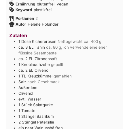
Ernährung
glutenfrei, vegan
Keyword
plastikfrei
Portionen
2
Autor
Helene Holunder
Zutaten
1
Dose Kichererbsen
Nettogewicht ca. 400 g
ca. 3
EL
Tahin
ca. 80 g, ich verwende eine eher
flüssige Sesampaste
ca. 2
EL
Zitronensaft
1
Knoblauchzehe
gepellt
ca. 2
EL
Olivenöl
1
TL
Kreuzkümmel
gemahlen
Salz
nach Geschmack
Außerdem:
Olivenöl
evtl. Wasser
1
Stück
Salatgurke
1
Tomate
1
Stängel
Basilikum
2
Stängel
Petersilie
ein paar Walnusshälften