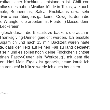
xikanischer Kochkunst entstanden ist. Chili con
influss des nahen Mexikos führte in Texas, wie auch
mole, Bohnenmus, Salsa, Enchiladas usw. sehr
s (wir waren übrigens gar keine Cowgirls, denn die
e Wrangler, die arbeiten mit Pferden!) klasse, denn
 Leckereien.
leich daran, die Biscuits zu backen, die auch in
hanksgiving-Dinner gereicht werden. Ich ersetzte
h Sojamilch und nach 15 min Backzeit waren harte
, dass der Teig auf keinen Fall zu lang geknetet
 sein und es sollen noch kleine Flöckchen sichtbar
nen Pastry-Cutter, ein “Werkzeug”, mit dem die
den! Hm! Mein Ergeiz ist gepackt, heute kaufe ich
ren Versuch! In Kürze werde ich euch berichten…
n Texas