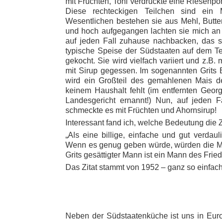
mit Früchten, Toni verdrückte eine Riesenpo
Diese rechteckigen Teilchen sind ein 
Wesentlichen bestehen sie aus Mehl, Butter
und hoch aufgegangen lachten sie mich an 
auf jeden Fall zuhause nachbacken, das st
typische Speise der Südstaaten auf dem Tell
gekocht. Sie wird vielfach variiert und z.B.
mit Sirup gegessen. Im sogenannten Grits Be
wird ein Großteil des gemahlenen Mais der
keinem Haushalt fehlt (im entfernten Geor
Landesgericht ernannt!) Nun, auf jeden F
schmeckte es mit Früchten und Ahornsirup!
Interessant fand ich, welche Bedeutung die Z
„Als eine billige, einfache und gut verdaul
Wenn es genug geben würde, würden die M
Grits gesättigter Mann ist ein Mann des Fried
Das Zitat stammt von 1952 – ganz so einfach 
Neben der Südstaatenküche ist uns in Eur