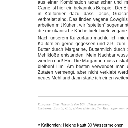
aus einer Kombination texanischer und me
Carne ist hier ein bekanntes Beispiel. Der E
in Kalifornien dazu, dass Tacos, Guaca
verbreitet sind. Das finden vegane Cowgirl
arbeiten mit Kühen, wir “spielten” sogenannt
die mexikanische Küche bietet viele vegane
Nach unserem Kurzurlaub machte ich mich g
Kalifornien gerne gegessen und z.B. zum T
Butter durch Margarine, Buttermilch durc
Mehlklöße entstanden! Mein Nachbar wusste
werden darf! Hm! Die Margarine muss eiskalt
bleiben! Hm! Am besten verwendet man ei
Zutaten vermengt, aber nicht verklebt wer
neues Mehl und dann starte ich einen weite
Kategorie:
Blog
,
Helene in den USA
,
Helene unterwegs
Stichworte:
Biscuits
,
Grits
,
Helene Holunder
,
Tex-Mex
,
vegan essen i
« Kalifornien: Helene kauft 30 Wassermelonen!