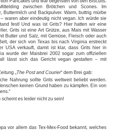
rtion Pancakes und war begeistert von den Biscuits.
Mittelding zwischen Brötchen und Scones. Im
, Buttermilch und Backpulver. Warm, buttrig mürbe
– waren aber eindeutig nicht vegan. Ich würde sie
and fest! Und was ist Grits? Hier hatten wir eine
er. Grits ist eine Art Grütze, aus Mais mit Wasser
 mit Butter und Salz, mit Gemüse, Fleisch oder auch
lt, der sich von Texas bis nach Virginia erstreckt
 USA verkauft, damit ist klar, dass Grits hier in
gia wurde der Maisbrei 2002 sogar zum offiziellen
all lässt sich das Gericht vegan gestalten – mit
eitung „
The Post and Courier
“ dem Brei gab:
iche Nahrung sollte Grits weltweit beliebt werden.
enschen keinen Grund haben zu kämpfen. Ein von
ens.“
scheint es leider nicht zu sein!
opa vor allem das Tex-Mex-Food bekannt, welches