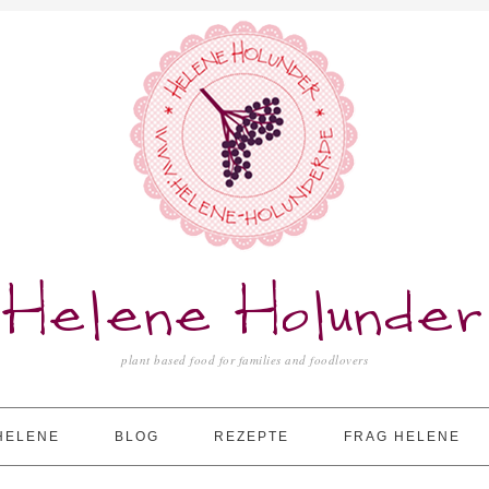
Helene Holunder
plant based food for families and foodlovers
HELENE
BLOG
REZEPTE
FRAG HELENE