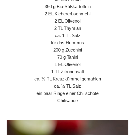
350 g Bio-Süßkartoffeln
2 EL Kichererbsenmehl
2 EL Olivenöl
2 TL Thymian
ca. 1 TL Salz
für das Hummus
200 g Zucchini
70 g Tahini
1 EL Olivenöl
1 TL Zitronensaft
ca. ½ TL Kreuzkümmel gemahlen
ca. ½ TL Salz
ein paar Ringe einer Chilischote
Chilisauce