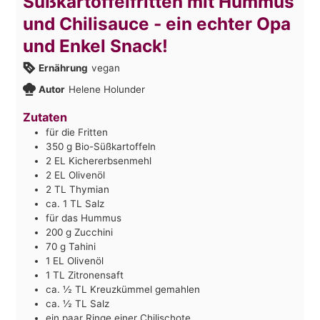
Süßkartoffelfritten mit Hummus
und Chilisauce - ein echter Opa
und Enkel Snack!
Ernährung
vegan
Autor
Helene Holunder
Zutaten
für die Fritten
350
g
Bio-Süßkartoffeln
2
EL Kichererbsenmehl
2
EL Olivenöl
2
TL Thymian
ca. 1 TL Salz
für das Hummus
200
g
Zucchini
70
g
Tahini
1
EL Olivenöl
1
TL Zitronensaft
ca. ½ TL Kreuzkümmel gemahlen
ca. ½ TL Salz
ein paar Ringe einer Chilischote