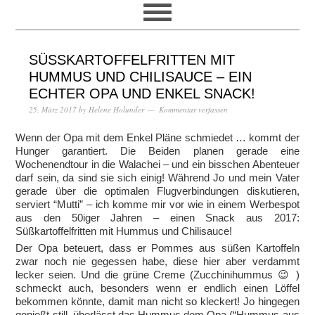
SÜSSKARTOFFELFRITTEN MIT H
UMMUS UND CHILISAUCE – EIN E
CHTER OPA UND ENKEL SNACK!
25. März 2017
by
Helene Holunder
Kommentar verfassen
Wenn der Opa mit dem Enkel Pläne schmiedet … kommt der
Hunger garantiert. Die Beiden planen gerade eine
Wochenendtour in die Walachei – und ein bisschen Abenteuer
darf sein, da sind sie sich einig! Während Jo und mein Vater
gerade über die optimalen Flugverbindungen diskutieren,
serviert “Mutti” – ich komme mir vor wie in einem Werbespot
aus den 50iger Jahren – einen Snack aus 2017:
Süßkartoffelfritten mit Hummus und Chilisauce!
Der Opa beteuert, dass er Pommes aus süßen Kartoffeln
zwar noch nie gegessen habe, diese hier aber verdammt
lecker seien. Und die grüne Creme (Zucchinihummus 😉 )
schmeckt auch, besonders wenn er endlich einen Löffel
bekommen könnte, damit man nicht so kleckert! Jo hingegen
genießt still, überlässt das Hummus dem Opa (“Hummus aus