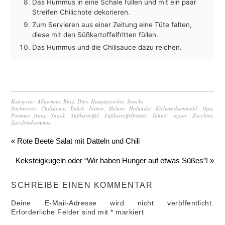
Das Hummus in eine Schale füllen und mit ein paar
Streifen Chilichote dekorieren.
Zum Servieren aus einer Zeitung eine Tüte falten,
diese mit den Süßkartoffelfritten füllen.
Das Hummus und die Chilisauce dazu reichen.
Kategorie:
Allgemein
,
Blog
,
Dips
,
Hauptgerichte
,
Snacks
Stichworte:
Chilisauce
,
Enkel
,
Fritten
,
Helene Holunder
,
Kichererbsenmehl
,
Opa
,
Pommes frites
,
Snack
,
Süßkartoffel
,
Süßkartoffelfritten
,
Tahini
,
vegan
,
Zucchini
,
Zucchinihummus
« Rote Beete Salat mit Datteln und Chili
Keksteigkugeln oder “Wir haben Hunger auf etwas Süßes”! »
SCHREIBE EINEN KOMMENTAR
Deine E-Mail-Adresse wird nicht veröffentlicht.
Erforderliche Felder sind mit
*
markiert