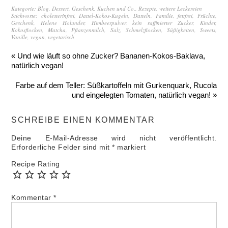
Kategorie:
Blog
,
Dessert
,
Geschenk
,
Kuchen und Co.
,
Rezepte
,
weitere Leckereien
Stichworte:
cholesterinfrei
,
Dattel-Kokos-Kugeln
,
Datteln
,
Familie
,
fettfrei
,
Früchte
,
Geschenk
,
Helene Holunder
,
Himbeerpulver
,
kein raffinierter Zucker
,
Kinder
,
Kokosflocken
,
Matcha
,
Pflanzenmilch
,
Salz
,
Schmelzflocken
,
Süßigkeiten
,
Sweets
,
Vanille
,
vegan
,
vegetarisch
« Und wie läuft so ohne Zucker? Bananen-Kokos-Baklava,
natürlich vegan!
Farbe auf dem Teller: Süßkartoffeln mit Gurkenquark, Rucola
und eingelegten Tomaten, natürlich vegan! »
SCHREIBE EINEN KOMMENTAR
Deine E-Mail-Adresse wird nicht veröffentlicht.
Erforderliche Felder sind mit
*
markiert
Recipe Rating
Kommentar
*