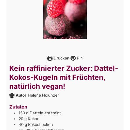
Drucken
Pin
Kein raffinierter Zucker: Dattel-
Kokos-Kugeln mit Früchten,
natürlich vegan!
Autor
Helene Holunder
Zutaten
150
g
Datteln entsteint
20
g
Kakao
40
g
Kokosflocken