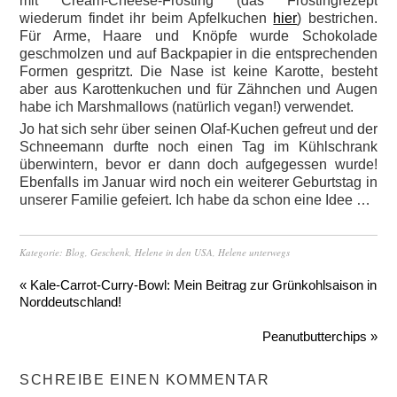
mit Cream-Cheese-Frosting (das Frostingrezept
wiederum findet ihr beim Apfelkuchen
hier
) bestrichen.
Für Arme, Haare und Knöpfe wurde Schokolade
geschmolzen und auf Backpapier in die entsprechenden
Formen gespritzt. Die Nase ist keine Karotte, besteht
aber aus Karottenkuchen und für Zähnchen und Augen
habe ich Marshmallows (natürlich vegan!) verwendet.
Jo hat sich sehr über seinen Olaf-Kuchen gefreut und der
Schneemann durfte noch einen Tag im Kühlschrank
überwintern, bevor er dann doch aufgegessen wurde!
Ebenfalls im Januar wird noch ein weiterer Geburtstag in
unserer Familie gefeiert. Ich habe da schon eine Idee …
Kategorie:
Blog
,
Geschenk
,
Helene in den USA
,
Helene unterwegs
« Kale-Carrot-Curry-Bowl: Mein Beitrag zur Grünkohlsaison in
Norddeutschland!
Peanutbutterchips »
SCHREIBE EINEN KOMMENTAR