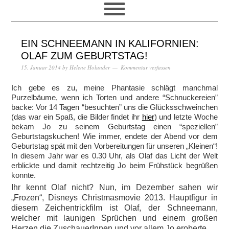
EIN SCHNEEMANN IN KALIFORNIEN:
OLAF ZUM GEBURTSTAG!
15. Januar 2014
by
Helene Holunder
Kommentar verfassen
Ich gebe es zu, meine Phantasie schlägt manchmal
Purzelbäume, wenn ich Torten und andere “Schnuckereien”
backe: Vor 14 Tagen “besuchten” uns die Glücksschweinchen
(das war ein Spaß, die Bilder findet ihr
hier
) und letzte Woche
bekam Jo zu seinem Geburtstag einen “speziellen”
Geburtstagskuchen! Wie immer, endete der Abend vor dem
Geburtstag spät mit den Vorbereitungen für unseren „Kleinen“!
In diesem Jahr war es 0.30 Uhr, als Olaf das Licht der Welt
erblickte und damit rechtzeitig Jo beim Frühstück begrüßen
konnte.
Ihr kennt Olaf nicht? Nun, im Dezember sahen wir
„Frozen“, Disneys Christmasmovie 2013. Hauptfigur in
diesem Zeichentrickfilm ist Olaf, der Schneemann,
welcher mit launigen Sprüchen und einem großen
Herzen die ZuschauerInnen und vor allem Jo eroberte.