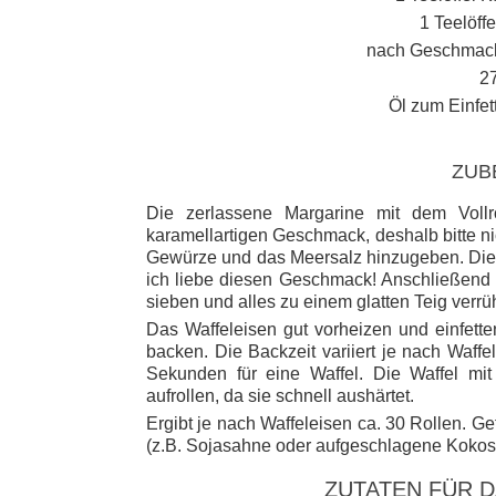
1 Teelöff
nach Geschmack
2
Öl zum Einfet
ZUB
Die zerlassene Margarine mit dem Vollr
karamellartigen Geschmack, deshalb bitte ni
Gewürze und das Meersalz hinzugeben. Di
ich liebe diesen Geschmack! Anschließend d
sieben und alles zu einem glatten Teig verr
Das Waffeleisen gut vorheizen und einfette
backen. Die Backzeit variiert je nach Waff
Sekunden für eine Waffel. Die Waffel mi
aufrollen, da sie schnell aushärtet.
Ergibt je nach Waffeleisen ca. 30 Rollen.
Gef
(z.B. Sojasahne oder aufgeschlagene Kokosc
ZUTATEN FÜR 