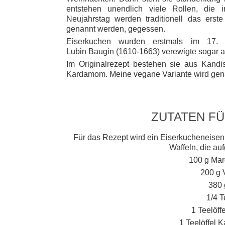
entstehen unendlich viele Rollen, die
Neujahrstag werden traditionell das ers
genannt werden, gegessen.
Eiserkuchen wurden erstmals im 17. J
Lubin Baugin
(1610-1663) verewigte sogar a
Im Originalrezept bestehen sie aus Kandis
Kardamom. Meine vegane Variante wird gena
ZUTATEN F
Für das Rezept wird ein Eiserkucheneisen b
Waffeln, die au
100 g Mar
200 g 
380 
1/4 T
1 Teelöff
1 Teelöffel