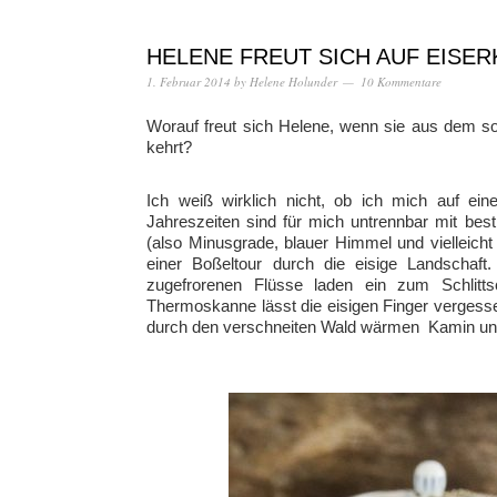
HELENE FREUT SICH AUF EISE
1. Februar 2014
by
Helene Holunder
10 Kommentare
Worauf freut sich Helene, wenn sie aus dem so
kehrt?
Ich weiß wirklich nicht, ob ich mich auf ein
Jahreszeiten sind für mich untrennbar mit best
(also Minusgrade, blauer Himmel und vielleicht
einer Boßeltour durch die eisige Landschaft
zugefrorenen Flüsse laden ein zum Schlitt
Thermoskanne lässt die eisigen Finger verges
durch den verschneiten Wald wärmen Kamin und