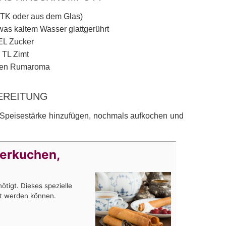
(TK oder aus dem Glas)
was kaltem Wasser glattgerührt
EL Zucker
 TL Zimt
fen Rumaroma
EREITUNG
 Speisestärke hinzufügen, nochmals aufkochen und
serkuchen,
ötigt. Dieses spezielle
llt werden können.