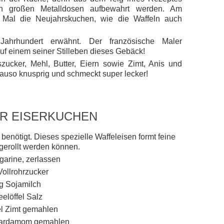
 in großen Metalldosen aufbewahrt werden. Am
te Mal die Neujahrskuchen, wie die Waffeln auch
ahrhundert erwähnt. Der französische Maler
uf einem seiner Stilleben dieses Gebäck!
zucker, Mehl, Butter, Eiern sowie Zimt, Anis und
uso knusprig und schmeckt super lecker!
ÜR EISERKUCHEN
enötigt. Dieses spezielle Waffeleisen formt feine
fgerollt werden können.
garine, zerlassen
Vollrohrzucker
g Sojamilch
eelöffel Salz
el Zimt gemahlen
 Kardamom gemahlen