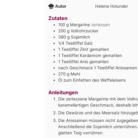
Autor
Helene Holunder
Zutaten
100
g
Margarine
zerlassen
200
g
Vollrohrzucker
380
g
Sojamilch
1/4
Teelöffel Salz
1
Teelöffel Zimt gemahlen
1
Teelöffel Kardamom gemahlen
1
Teelöffel Anis gemahlen
nach Geschmack 1 Teelöffel Anissamen
270
g
Mehl
Öl zum Einfetten des Waffeleisens
Anleitungen
Die zerlassene Margarine mit dem Vollro
karamellartigen Geschmack, deshalb bitt
Die Gewürze und das Meersalz hinzuge
Die Anissamen müssen nicht zugegeben 
Anschließend die Sojamilch unterrühren.
glatten Teig verrühren.