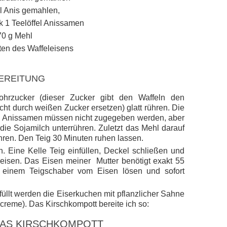
el Anis gemahlen,
 1 Teelöffel Anissamen
70 g Mehl
ten des Waffeleisens
EREITUNG
ohrzucker (dieser Zucker gibt den Waffeln den
cht durch weißen Zucker ersetzen) glatt rühren. Die
e Anissamen müssen nicht zugegeben werden, aber
ie Sojamilch unterrühren. Zuletzt das Mehl darauf
ühren.
Den Teig 30 Minuten ruhen lassen.
n. Eine Kelle Teig einfüllen, Deckel schließen und
eleisen. Das Eisen meiner Mutter benötigt exakt 55
t einem Teigschaber vom Eisen lösen und sofort
üllt werden die Eiserkuchen mit pflanzlicher Sahne
reme). Das Kirschkompott bereite ich so:
DAS KIRSCHKOMPOTT