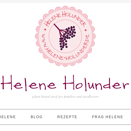
Helene Holunder
plant based food for families and foodlovers
HELENE
BLOG
REZEPTE
FRAG HELENE