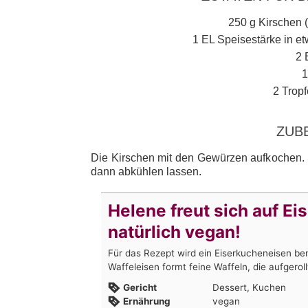
250 g Kirschen 
1 EL Speisestärke in et
2 
1
2 Trop
ZUB
Die Kirschen mit den Gewürzen aufkochen.
dann abkühlen lassen.
Helene freut sich auf Ei
natürlich vegan!
Für das Rezept wird ein Eiserkucheneisen ben
Waffeleisen formt feine Waffeln, die aufgero
Gericht
Dessert, Kuchen
Ernährung
vegan