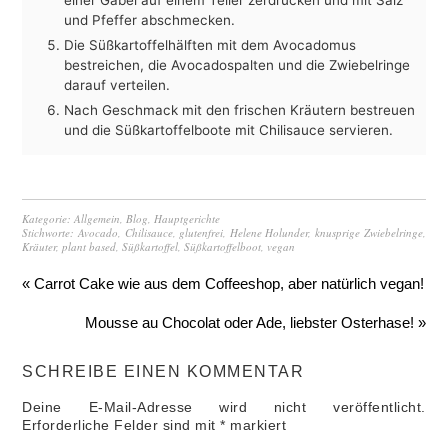
einer Gabel auf einem Teller zerdrücken und mit Salz
und Pfeffer abschmecken.
Die Süßkartoffelhälften mit dem Avocadomus
bestreichen, die Avocadospalten und die Zwiebelringe
darauf verteilen.
Nach Geschmack mit den frischen Kräutern bestreuen
und die Süßkartoffelboote mit Chilisauce servieren.
Kategorie:
Allgemein
,
Blog
,
Hauptgerichte
Stichworte:
Avocado
,
Chilisauce
,
glutenfrei
,
Helene Holunder
,
knusprige Zwiebelringe
,
Kräuter
,
plant based
,
Süßkartoffel
,
Süßkartoffelboot
,
vegan
« Carrot Cake wie aus dem Coffeeshop, aber natürlich vegan!
Mousse au Chocolat oder Ade, liebster Osterhase! »
SCHREIBE EINEN KOMMENTAR
Deine E-Mail-Adresse wird nicht veröffentlicht.
Erforderliche Felder sind mit
*
markiert