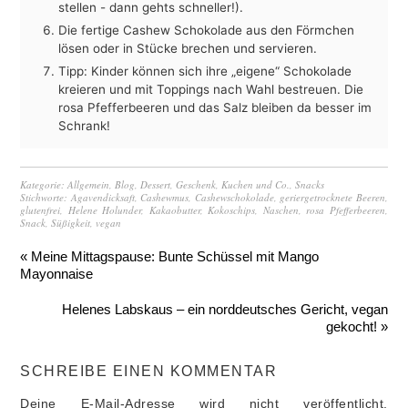
stellen - dann gehts schneller!).
Die fertige Cashew Schokolade aus den Förmchen
lösen oder in Stücke brechen und servieren.
Tipp: Kinder können sich ihre „eigene“ Schokolade
kreieren und mit Toppings nach Wahl bestreuen. Die
rosa Pfefferbeeren und das Salz bleiben da besser im
Schrank!
Kategorie:
Allgemein
,
Blog
,
Dessert
,
Geschenk
,
Kuchen und Co.
,
Snacks
Stichworte:
Agavendicksaft
,
Cashewmus
,
Cashewschokolade
,
geriergetrocknete Beeren
,
glutenfrei
,
Helene Holunder
,
Kakaobutter
,
Kokoschips
,
Naschen
,
rosa Pfefferbeeren
,
Snack
,
Süßigkeit
,
vegan
« Meine Mittagspause: Bunte Schüssel mit Mango
Mayonnaise
Helenes Labskaus – ein norddeutsches Gericht, vegan
gekocht! »
SCHREIBE EINEN KOMMENTAR
Deine E-Mail-Adresse wird nicht veröffentlicht.