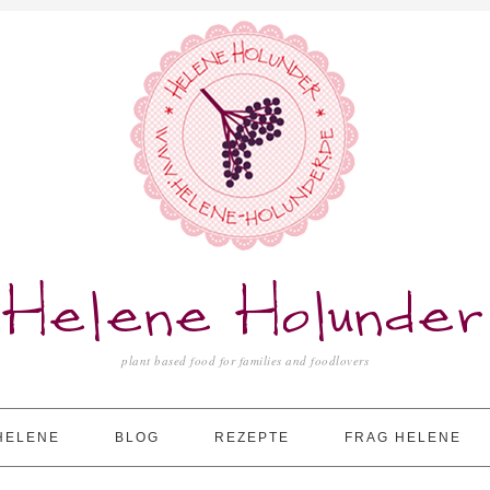
Helene Holunder
plant based food for families and foodlovers
HELENE
BLOG
REZEPTE
FRAG HELENE