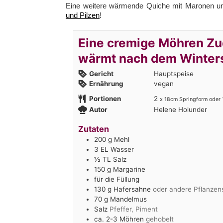
Eine weitere wärmende Quiche mit Maronen und
und Pilzen
!
Eine cremige Möhren Zuc
wärmt nach dem Winter
Gericht
Hauptspeise
Ernährung
vegan
Portionen
2
x 18cm Springform oder 
Autor
Helene Holunder
Zutaten
200
g
Mehl
3
EL Wasser
½
TL Salz
150
g
Margarine
für die Füllung
130
g
Hafersahne
oder andere Pflanze
70
g
Mandelmus
Salz
Pfeffer, Piment
ca. 2-3 Möhren
gehobelt