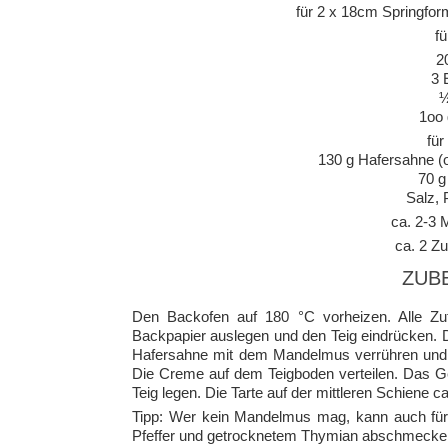
für 2 x 18cm Springfor
fü
2
3 
½
1oo 
für
130 g Hafersahne (
70 
Salz, 
ca. 2-3 
ca. 2 Zu
ZUB
Den Backofen auf 180 °C vorheizen. Alle Zut
Backpapier auslegen und den Teig eindrücken. D
Hafersahne mit dem Mandelmus verrühren und 
Die Creme auf dem Teigboden verteilen. Das Ge
Teig legen. Die Tarte auf der mittleren Schiene 
Tipp: Wer kein Mandelmus mag, kann auch für 
Pfeffer und getrocknetem Thymian abschmecken 