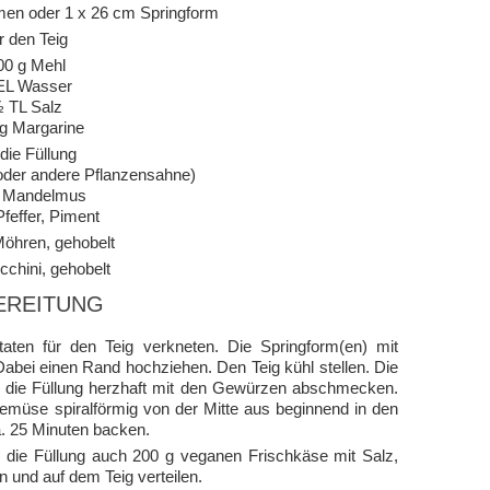
men oder 1 x 26 cm Springform
r den Teig
00 g Mehl
EL Wasser
 TL Salz
g Margarine
 die Füllung
oder andere Pflanzensahne)
g Mandelmus
Pfeffer, Piment
Möhren, gehobelt
cchini, gehobelt
EREITUNG
aten für den Teig verkneten. Die Springform(en) mit
abei einen Rand hochziehen. Den Teig kühl stellen. Die
die Füllung herzhaft mit den Gewürzen abschmecken.
müse spiralförmig von der Mitte aus beginnend in den
ca. 25 Minuten backen.
die Füllung auch 200 g veganen Frischkäse mit Salz,
und auf dem Teig verteilen.