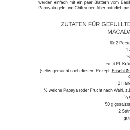
werden einfach mit ein paar Blättern vom Basi
Papayakugeln und Chili super. Aber natürlich pa
ZUTATEN FÜR GEFÜLLT
MACAD
für 2 Pers
1 
½
ca. 4 EL Krä
(selbstgemacht nach diesem Rezept:
Frischkäs
2 Hand
½ weiche Papaya (oder Frucht nach Wahl, z.B
¼ 
50 g gesalz
2 Stä
gut