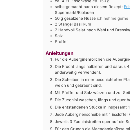
ca. 4 EL Frischkäse
ca. 150 g
selbstgemacht nach diesem Rezept:
Fri
Supermarkt/Bioladen
50
g
gesalzene Nüsse
ich nehme gerne 
2
Stängel Basilikum
2
Handvoll Salat nach Wahl und Dressin
Salz
Pfeffer
Anleitungen
Für die Auberginenröllchen die Aubergi
Die Frucht längs halbieren und daraus 
anderweitig verwenden).
Die Scheiben in einer beschichteten Pfa
weich und gebräunt sind.
Mit Pfeffer und Salz würzen und zur Seit
Die Zucchini waschen, längs und quer ha
Die entstandenen Stücke in insgesamt 12
Jede Auberginenscheibe mit 1 Esslöffel 
Jeweils 3 Zuchinistreifen quer auf die Sc
Für den Crunch die Macadamianüsse mit 