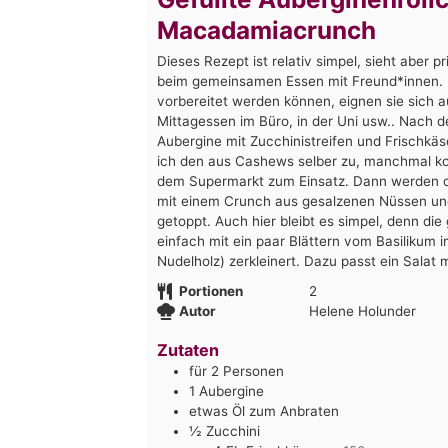
Macadamiacrunch
Dieses Rezept ist relativ simpel, sieht aber p
beim gemeinsamen Essen mit Freund*innen. 
vorbereitet werden können, eignen sie sich a
Mittagessen im Büro, in der Uni usw.. Nach 
Aubergine mit Zucchinistreifen und Frischkäse
ich den aus Cashews selber zu, manchmal k
dem Supermarkt zum Einsatz. Dann werden di
mit einem Crunch aus gesalzenen Nüssen und
getoppt. Auch hier bleibt es simpel, denn d
einfach mit ein paar Blättern vom Basilikum 
Nudelholz) zerkleinert. Dazu passt ein Salat m
Portionen
2
Autor
Helene Holunder
Zutaten
für 2 Personen
1
Aubergine
etwas Öl zum Anbraten
½
Zucchini