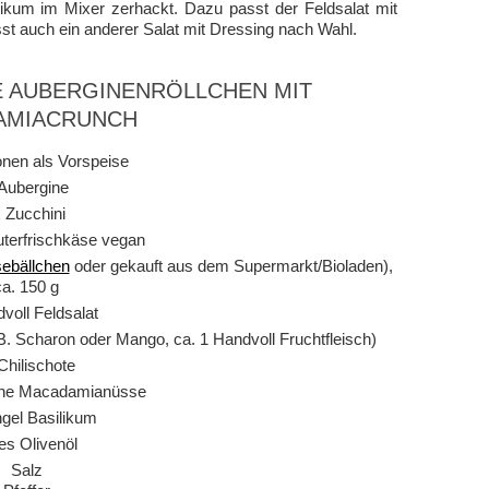
likum im Mixer zerhackt. Dazu passt der Feldsalat mit
sst auch ein anderer Salat mit Dressing nach Wahl.
E AUBERGINENRÖLLCHEN MIT
AMIACRUNCH
onen als Vorspeise
Aubergine
 Zucchini
uterfrischkäse vegan
ebällchen
oder gekauft aus dem Supermarkt/Bioladen),
ca. 150 g
voll Feldsalat
. Scharon oder Mango, ca. 1 Handvoll Fruchtfleisch)
Chilischote
ene Macadamianüsse
ngel Basilikum
es Olivenöl
Salz