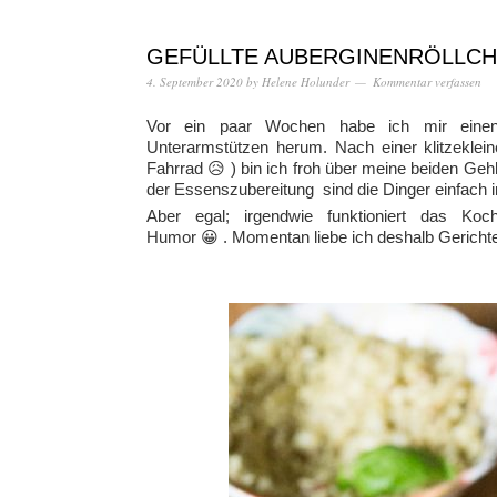
GEFÜLLTE AUBERGINENRÖLLCH
4. September 2020
by
Helene Holunder
Kommentar verfassen
Vor ein paar Wochen habe ich mir einen 
Unterarmstützen herum. Nach einer klitzekle
Fahrrad 😥 ) bin ich froh über meine beiden Gehh
der Essenszubereitung sind die Dinger einfach
Aber egal; irgendwie funktioniert das K
Humor 😀 . Momentan liebe ich deshalb Gerichte,