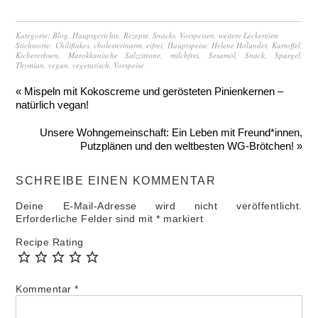
Kategorie:
Blog
,
Hauptgerichte
,
Rezepte
,
Snacks
,
Vorspeisen
,
weitere Leckereien
Stichworte:
Chiliflakes
,
cholesterinarm
,
eifrei
,
Hauptspeise
,
Helene Holunder
,
Kartoffel
,
Kichererbsen
,
Marokkanische Salzzitrone
,
milchfrei
,
Sesamöl
,
Snack
,
Spargel
,
Thymian
,
vegan
,
vegetarisch
,
Vorspeise
« Mispeln mit Kokoscreme und gerösteten Pinienkernen –
natürlich vegan!
Unsere Wohngemeinschaft: Ein Leben mit Freund*innen,
Putzplänen und den weltbesten WG-Brötchen! »
SCHREIBE EINEN KOMMENTAR
Deine E-Mail-Adresse wird nicht veröffentlicht.
Erforderliche Felder sind mit
*
markiert
Recipe Rating
Kommentar
*