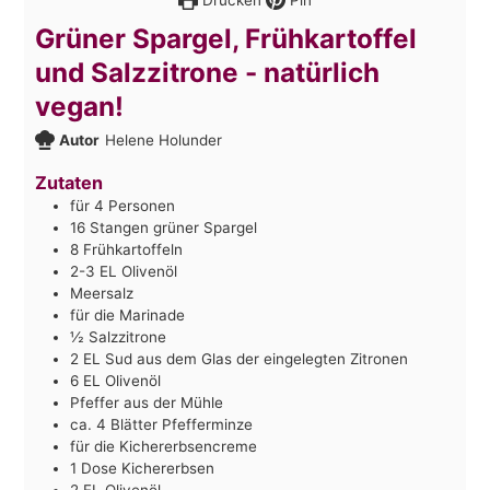
Grüner Spargel, Frühkartoffel
und Salzzitrone - natürlich
vegan!
Autor
Helene Holunder
Zutaten
für 4 Personen
16
Stangen grüner Spargel
8
Frühkartoffeln
2-3
EL Olivenöl
Meersalz
für die Marinade
½
Salzzitrone
2
EL Sud aus dem Glas der eingelegten Zitronen
6
EL Olivenöl
Pfeffer aus der Mühle
ca. 4 Blätter Pfefferminze
für die Kichererbsencreme
1
Dose Kichererbsen