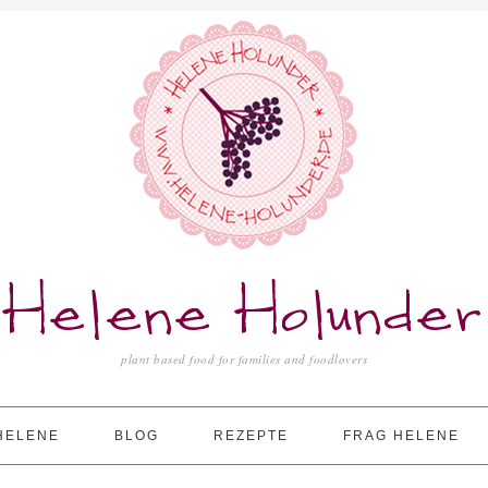
Helene Holunder
plant based food for families and foodlovers
HELENE
BLOG
REZEPTE
FRAG HELENE