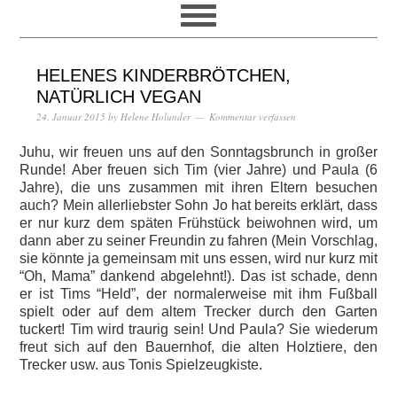
HELENES KINDERBRÖTCHEN,
NATÜRLICH VEGAN
24. Januar 2015
by
Helene Holunder
Kommentar verfassen
Juhu, wir freuen uns auf den Sonntagsbrunch in großer
Runde! Aber freuen sich Tim (vier Jahre) und Paula (6
Jahre), die uns zusammen mit ihren Eltern besuchen
auch? Mein allerliebster Sohn Jo hat bereits erklärt, dass
er nur kurz dem späten Frühstück beiwohnen wird, um
dann aber zu seiner Freundin zu fahren (Mein Vorschlag,
sie könnte ja gemeinsam mit uns essen, wird nur kurz mit
“Oh, Mama” dankend abgelehnt!). Das ist schade, denn
er ist Tims “Held”, der normalerweise mit ihm Fußball
spielt oder auf dem altem Trecker durch den Garten
tuckert! Tim wird traurig sein! Und Paula? Sie wiederum
freut sich auf den Bauernhof, die alten Holztiere, den
Trecker usw. aus Tonis Spielzeugkiste.