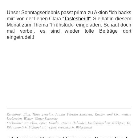
Unser Sonntagserlebnis passt prima zu Aktion “Ich backs
mir” von der lieben Clara “
Tastesheriff
“. Sie hat in diesem
Monat zum Thema “Frühstück” eingeladen. Schaut doch
mal vorbei, es sind wieder tolle Beiträge dort
eingetrudelt!
Kategorie:
Blog
,
Hauptgerichte
,
Januar Februar Startseite
,
Kuchen und Co.
,
weitere
Leckereien
,
Winter
,
Winter Startseite
Stichworte:
Brötchen
,
eifrei
,
Familie
,
Helene Holunder
,
Kinderbrötchen
,
milchfrei
,
Öl
,
Pflanzenmilch
,
Sojajoghurt
,
vegan
,
vegetarisch
,
Weizenmehl