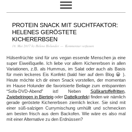
PROTEIN SNACK MIT SUCHTFAKTOR:
HELENES GERÖSTETE
KICHERERBSEN
18. Mai 2017
by
Helene Holunder
Kommentar verfassen
Hülsenfrüchte sind für uns vegan essende Menschen ja eine
super Eiweißquelle. Ich liebe vor allem Kichererbsen in allen
Variationen, z.B. als Hummus, im Salat oder auch als Basis
für mein leckeres Eis Konfekt (bald hier auf dem Blog 😀 ).
Heute möchte ich dir einen Snack vorstellen, der momentan
im Hause Holunder die favorisierte Beilage zum entspannten
“Sofa-DVD-Abend” ist! Neben
Süßkartoffelfritten
,
Zwiebelringen in Bierteig
oder
Dattelkonfek
t finden wir nämlich
gerade geröstete Kichererbsen ziemlich lecker. Sie sind mit
einer süß-salzigen Currymischung umhüllt und schmecken
am besten frisch aus dem Backofen. Wie wäre es also mal
mit einer Alternative zu den Erdnüssen?