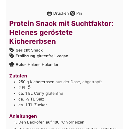
Drucken
Pin
Protein Snack mit Suchtfaktor:
Helenes geröstete
Kichererbsen
Gericht
Snack
Ernährung
glutenfrei, vegan
Autor
Helene Holunder
Zutaten
250
g
Kichererbsen
aus der Dose, abgetropft
2
EL Öl
ca. 1 EL Curry
glutenfrei
ca. ½ TL Salz
ca. 1 TL Zucker
Anleitungen
Den Backofen auf 180 °C vorheizen.