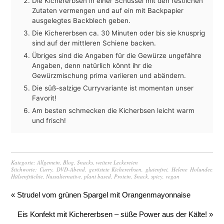
Die Kichererbsen in einer Schüssel mit den restlichen
Zutaten vermengen und auf ein mit Backpapier
ausgelegtes Backblech geben.
Die Kichererbsen ca. 30 Minuten oder bis sie knusprig
sind auf der mittleren Schiene backen.
Übriges sind die Angaben für die Gewürze ungefähre
Angaben, denn natürlich könnt ihr die
Gewürzmischung prima variieren und abändern.
Die süß-salzige Curryvariante ist momentan unser
Favorit!
Am besten schmecken die Kicherbsen leicht warm
und frisch!
Kategorie:
Allgemein
,
Blog
,
Snacks
,
weitere Leckereien
Stichworte:
Curry
,
DVD-Abend
,
geröstete Kichererbsen
,
glutenfrei
,
Helene Holunder
,
Hülsenfrüchte
,
Nussalternative
,
plant based
,
Protein
,
Snack
,
spicy
,
vegan
« Strudel vom grünen Spargel mit Orangenmayonnaise
Eis Konfekt mit Kichererbsen – süße Power aus der Kälte! »