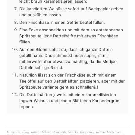
leicht braun karamellisieren lassen.
Die kandierten Walnüsse sofort auf Backpapier geben
und auskühlen lassen.
Den Frischkäse in einen Gefrierbeutel füllen.
Eine Ecke abschneiden und mit dem so entstandenen
Spritzbeutel jede Dattelhälfte mit etwas Frischkäse
füllen.
Auf den Bilden siehst du, dass ich ganze Datteln
gefüllt habe. Das schmeckt auch super, ist mir
mittlerweile aber etwas zu mächtig, da die Medjool
Datteln sehr groß sind.
Natürlich lässt sich der Frischkäse auch mit einem
Teelöffel auf den Dattelhälften platzieren, aber mit der
Spritzbeutelvariante geht es schneller💪!
Die Dattelhälften jeweils mit einer karamellisierten
Ingwer-Walnuss und einem Blättchen Koriandergrün
toppen.
Kategorie:
Blog
,
Januar Februar Startseite
,
Snacks
,
Vorspeisen
,
weitere Leckereien