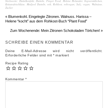
Stichworte:
Dattelkonfekt
,
Datteln
,
Finger Food
,
Helene Holunder
,
Ingwerstäbchen
,
Kräuterfrischkäse
,
Medjool Datteln
,
roh
,
Rohkost
,
rohvegan
,
Salz
,
vegan
,
Walnüsse
,
Zucker
« Blumenkohl. Eingelegte Zitronen. Walnuss. Harissa –
Helene “kocht” aus dem Rohkost-Buch “Plant Food”
Zum Wochenende: Mein Zitronen Schokoladen Törtchen! »
SCHREIBE EINEN KOMMENTAR
Deine E-Mail-Adresse wird nicht veröffentlicht.
Erforderliche Felder sind mit
*
markiert
Recipe Rating
Kommentar
*