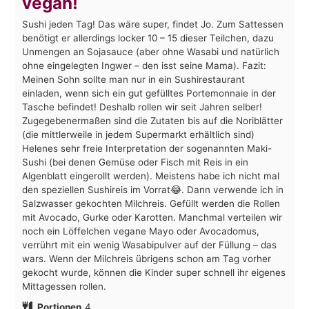
vegan!
Sushi jeden Tag! Das wäre super, findet Jo. Zum Sattessen
benötigt er allerdings locker 10 – 15 dieser Teilchen, dazu
Unmengen an Sojasauce (aber ohne Wasabi und natürlich
ohne eingelegten Ingwer – den isst seine Mama). Fazit:
Meinen Sohn sollte man nur in ein Sushirestaurant
einladen, wenn sich ein gut gefülltes Portemonnaie in der
Tasche befindet! Deshalb rollen wir seit Jahren selber!
Zugegebenermaßen sind die Zutaten bis auf die Noriblätter
(die mittlerweile in jedem Supermarkt erhältlich sind)
Helenes sehr freie Interpretation der sogenannten Maki-
Sushi (bei denen Gemüse oder Fisch mit Reis in ein
Algenblatt eingerollt werden). Meistens habe ich nicht mal
den speziellen Sushireis im Vorrat😂. Dann verwende ich in
Salzwasser gekochten Milchreis. Gefüllt werden die Rollen
mit Avocado, Gurke oder Karotten. Manchmal verteilen wir
noch ein Löffelchen vegane Mayo oder Avocadomus,
verrührt mit ein wenig Wasabipulver auf der Füllung – das
wars. Wenn der Milchreis übrigens schon am Tag vorher
gekocht wurde, können die Kinder super schnell ihr eigenes
Mittagessen rollen.
Portionen
4