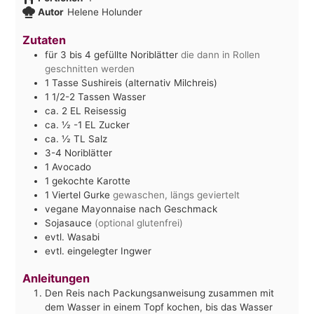
Autor
Helene Holunder
Zutaten
für 3 bis 4 gefüllte Noriblätter
die dann in Rollen
geschnitten werden
1
Tasse Sushireis (alternativ Milchreis)
1 1/2-2
Tassen Wasser
ca. 2 EL Reisessig
ca. ½ -1 EL Zucker
ca. ½ TL Salz
3-4
Noriblätter
1
Avocado
1 gekochte Karotte
1
Viertel Gurke
gewaschen, längs geviertelt
vegane Mayonnaise nach Geschmack
Sojasauce
(optional glutenfrei)
evtl. Wasabi
evtl. eingelegter Ingwer
Anleitungen
Den Reis nach Packungsanweisung zusammen mit
dem Wasser in einem Topf kochen, bis das Wasser