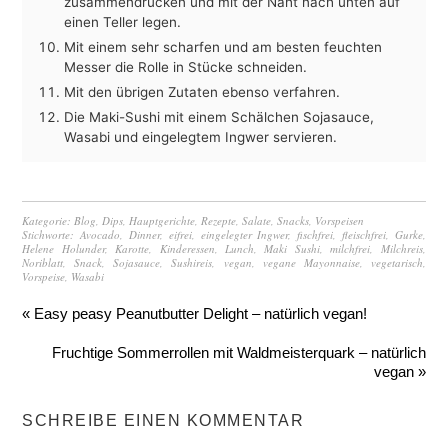
zusammendrücken und mit der Naht nach unten auf
einen Teller legen.
Mit einem sehr scharfen und am besten feuchten
Messer die Rolle in Stücke schneiden.
Mit den übrigen Zutaten ebenso verfahren.
Die Maki-Sushi mit einem Schälchen Sojasauce,
Wasabi und eingelegtem Ingwer servieren.
Kategorie:
Blog
,
Dips
,
Hauptgerichte
,
Rezepte
,
Salate
,
Snacks
,
Vorspeisen
Stichworte:
Avocado
,
Dinner
,
eifrei
,
eingelegter Ingwer
,
fischfrei
,
fleischfrei
,
Gurke
,
Helene Holunder
,
Karotte
,
Kinderessen
,
Lunch
,
Maki Sushi
,
milchfrei
,
Milchreis
,
Noriblatt
,
Snack
,
Sojasauce
,
Sushireis
,
vegan
,
vegane Mayonnaise
,
vegetarisch
,
Vorspeise
,
Wasabi
« Easy peasy Peanutbutter Delight – natürlich vegan!
Fruchtige Sommerrollen mit Waldmeisterquark – natürlich
vegan »
SCHREIBE EINEN KOMMENTAR