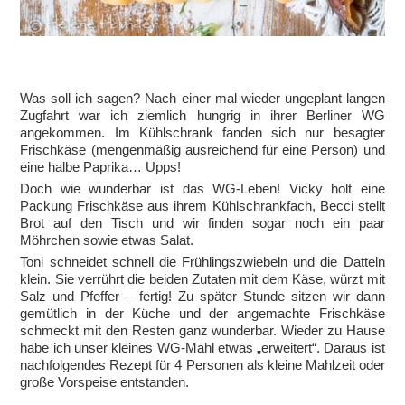
Was soll ich sagen? Nach einer mal wieder ungeplant langen
Zugfahrt war ich ziemlich hungrig in ihrer Berliner WG
angekommen. Im Kühlschrank fanden sich nur besagter
Frischkäse (mengenmäßig ausreichend für eine Person) und
eine halbe Paprika… Upps!
Doch wie wunderbar ist das WG-Leben! Vicky holt eine
Packung Frischkäse aus ihrem Kühlschrankfach, Becci stellt
Brot auf den Tisch und wir finden sogar noch ein paar
Möhrchen sowie etwas Salat.
Toni schneidet schnell die Frühlingszwiebeln und die Datteln
klein. Sie verrührt die beiden Zutaten mit dem Käse, würzt mit
Salz und Pfeffer – fertig! Zu später Stunde sitzen wir dann
gemütlich in der Küche und der angemachte Frischkäse
schmeckt mit den Resten ganz wunderbar. Wieder zu Hause
habe ich unser kleines WG-Mahl etwas „erweitert“. Daraus ist
nachfolgendes Rezept für 4 Personen als kleine Mahlzeit oder
große Vorspeise entstanden.