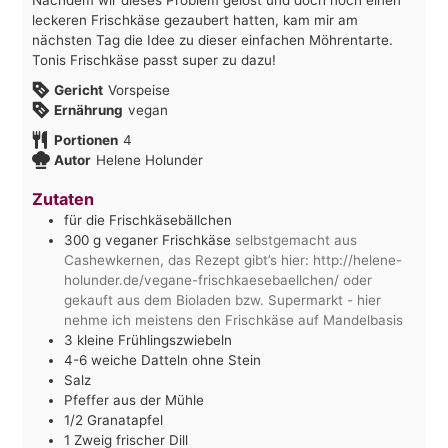
leckeren Frischkäse gezaubert hatten, kam mir am
nächsten Tag die Idee zu dieser einfachen Möhrentarte.
Tonis Frischkäse passt super zu dazu!
Gericht
Vorspeise
Ernährung
vegan
Portionen
4
Autor
Helene Holunder
Zutaten
für die Frischkäsebällchen
300
g
veganer Frischkäse
selbstgemacht aus
Cashewkernen, das Rezept gibt’s hier: http://helene-
holunder.de/vegane-frischkaesebaellchen/ oder
gekauft aus dem Bioladen bzw. Supermarkt - hier
nehme ich meistens den Frischkäse auf Mandelbasis
3
kleine Frühlingszwiebeln
4-6
weiche Datteln ohne Stein
Salz
Pfeffer aus der Mühle
1/2
Granatapfel
1
Zweig frischer Dill