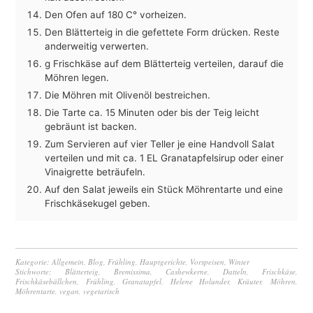
Den Ofen auf 180 C° vorheizen.
Den Blätterteig in die gefettete Form drücken. Reste
anderweitig verwerten.
g Frischkäse auf dem Blätterteig verteilen, darauf die
Möhren legen.
Die Möhren mit Olivenöl bestreichen.
Die Tarte ca. 15 Minuten oder bis der Teig leicht
gebräunt ist backen.
Zum Servieren auf vier Teller je eine Handvoll Salat
verteilen und mit ca. 1 EL Granatapfelsirup oder einer
Vinaigrette beträufeln.
Auf den Salat jeweils ein Stück Möhrentarte und eine
Frischkäsekugel geben.
Kategorie:
Allgemein
,
Blog
,
Frühling
,
Hauptgerichte
,
Vorspeisen
,
Winter
Stichworte:
Blätterteig
,
Bremissima
,
Cashewkerne
,
Datteln
,
Frischkäse
,
Frischkäsebällchen
,
Frühling
,
Granatapfel
,
Helene Holunder
,
Kräuter
,
Möhren
,
Möhrentarte
,
vegan
,
vegetarisch