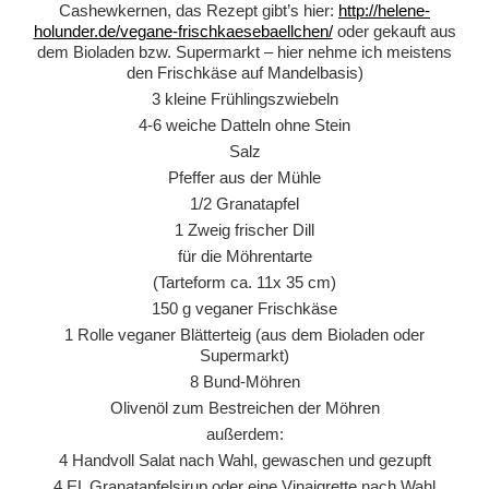
Cashewkernen, das Rezept gibt’s hier:
http://helene-
holunder.de/vegane-frischkaesebaellchen/
oder gekauft aus
dem Bioladen bzw. Supermarkt – hier nehme ich meistens
den Frischkäse auf Mandelbasis)
3 kleine Frühlingszwiebeln
4-6 weiche Datteln ohne Stein
Salz
Pfeffer aus der Mühle
1/2 Granatapfel
1 Zweig frischer Dill
für die Möhrentarte
(Tarteform ca. 11x 35 cm)
150 g veganer Frischkäse
1 Rolle veganer Blätterteig (aus dem Bioladen oder
Supermarkt)
8 Bund-Möhren
Olivenöl zum Bestreichen der Möhren
außerdem:
4 Handvoll Salat nach Wahl, gewaschen und gezupft
4 EL Granatapfelsirup oder eine Vinaigrette nach Wahl