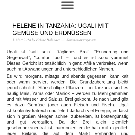
HELENE IN TANZANIA: UGALI MIT
GEMÜSE UND ERDNÜSSEN
5. März 2018
by
Helene Holunder
Kommentar verfassen
Ugali ist “satt sein”, “tägliches Brot”, “Erinnerung und
Gegenwart”, “comfort food” – und es ist sooo yummie!
Dieses Gericht ist tatsächlich in ganz Afrika verbreitet, wenn
auch mit Abwandlungen und unterschiedlichen Namen.
Es wird morgens, mittags und abends gegessen, kann kalt
oder warm serviert werden. Die Grundzubereitung bleibt
jedoch ähnlich: Stärkehaltige Pflanzen – in Tanzania sind es
häufig Mais, Yams oder Maniok – werden zu Mehl gemahlen
und mit Wasser und Salz zu Brei gekocht. Je nach Land gibt
es dazu Gemüse (oder auch Fleisch und Fisch). Ugali
ist kohlenhydratreich und liefert dadurch viel Energie, es lässt
sich in großen Mengen schnell zubereiten, ist kostengünstig
und gut verdaulich. Da der Brei allein ziemlich
geschmacksneutral ist, harmoniert er deshalb mit eigentlich
jeder Beilage, die auf dem Markt vorhanden und