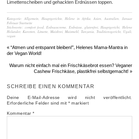
Limettenscheiben und gehackten Erdnüssen toppen.
Kategorie:
Allgemein
,
Hauptgerichte
,
Helene in Afrika, Asien, Australien
,
Januar
Februar Startseite
Stichworte:
comfort food
,
Erdnusscreme
,
Erdnüsse
,
glutenfrei
,
Hauptgericht
,
Helene
Holunder
,
Karotten
,
Limette
,
Maisbrei
,
Maismehl
,
Tanzania
,
Traditionsgericht
,
Ugali
,
vegan
« “Atmen und entspannt bleiben!”, Helenes Mama-Mantra in
der Vegan World!
Warum nicht einfach mal ein Frischkäsebrot essen? Veganer
Cashew Frischkäse, plastikfrei selbstgemacht! »
SCHREIBE EINEN KOMMENTAR
Deine E-Mail-Adresse wird nicht veröffentlicht.
Erforderliche Felder sind mit
*
markiert
Kommentar
*