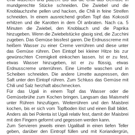
mundgerechte Stücke schneiden. Die Zwiebel und die
Knoblauchzehe pellen und hacken, die Chili in feine Streifen
schneiden. In einem ausreichend großen Topf das Kokosöl
erhitzen und die Karotten in dem Öl anbraten. Nach ca. 5
Minuten die Zwiebel, den Knoblauch und die Paprika
hinzugeben. Wenn die Zwiebelstücke glasig sind, die Zucchini
zugeben. Das Gemüse bissfest garen. Die Erdnusscreme mit
heißem Wasser zu einer Creme verrühren und diese unter
das Gemüse rühren. Den Eintopf bei kleiner Hitze bis zur
gewünschten Cremigkeit einkochen lassen. Ist er zu fest,
etwas Wasser hinzugeben, ist er zu flüssig, etwas
Erdnusscreme unterrühren. Eine Limette waschen und in
Scheiben schneiden. Die andere Limette auspressen, den
Saft unter den Eintopf rühren. Zum Schluss das Gemüse mit
Chili und Salz herzhaft abschmecken.
Für das Ugali in einem Topf das Wasser oder die
Gemüsebrühe zum Kochen bringen. Langsam das Maismehl
unter Rühren hinzufügen. Weiterrühren und den Maisbrei
kochen, bis er sich vom Topfboden löst und einen Ball bildet.
Anders als bei Polenta ist Ugali relativ fest, damit der Maisbrei
mit den Fingern geformt und gegessen werden kann.
Zum Servieren jeweils einen Ugaliball in einen tiefen Teller
geben, darüber den Eintropf füllen und mit Koriandergrün,