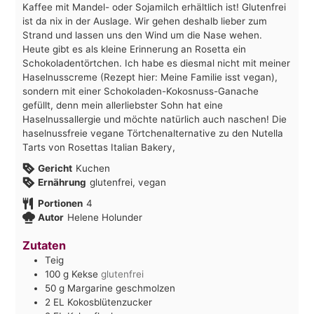
Kaffee mit Mandel- oder Sojamilch erhältlich ist! Glutenfrei
ist da nix in der Auslage. Wir gehen deshalb lieber zum
Strand und lassen uns den Wind um die Nase wehen.
Heute gibt es als kleine Erinnerung an Rosetta ein
Schokoladentörtchen. Ich habe es diesmal nicht mit meiner
Haselnusscreme (Rezept hier: Meine Familie isst vegan),
sondern mit einer Schokoladen-Kokosnuss-Ganache
gefüllt, denn mein allerliebster Sohn hat eine
Haselnussallergie und möchte natürlich auch naschen! Die
haselnussfreie vegane Törtchenalternative zu den Nutella
Tarts von Rosettas Italian Bakery,
Gericht
Kuchen
Ernährung
glutenfrei, vegan
Portionen
4
Autor
Helene Holunder
Zutaten
Teig
100
g
Kekse
glutenfrei
50
g
Margarine geschmolzen
2
EL Kokosblütenzucker