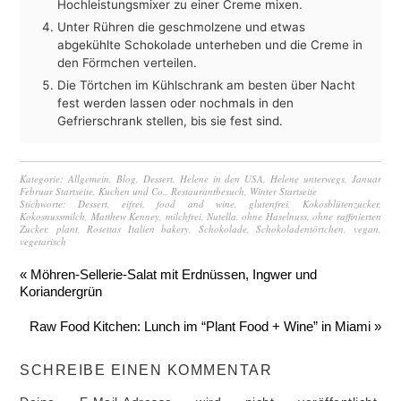
Hochleistungsmixer zu einer Creme mixen.
Unter Rühren die geschmolzene und etwas
abgekühlte Schokolade unterheben und die Creme in
den Förmchen verteilen.
Die Törtchen im Kühlschrank am besten über Nacht
fest werden lassen oder nochmals in den
Gefrierschrank stellen, bis sie fest sind.
Kategorie:
Allgemein
,
Blog
,
Dessert
,
Helene in den USA
,
Helene unterwegs
,
Januar
Februar Startseite
,
Kuchen und Co.
,
Restaurantbesuch
,
Winter Startseite
Stichworte:
Dessert
,
eifrei
,
food and wine
,
glutenfrei
,
Kokosblütenzucker
,
Kokosnussmilch
,
Matthew Kenney
,
milchfrei
,
Nutella
,
ohne Haselnuss
,
ohne raffinierten
Zucker
,
plant
,
Rosettas Italien bakery
,
Schokolade
,
Schokoladentörtchen
,
vegan
,
vegetarisch
« Möhren-Sellerie-Salat mit Erdnüssen, Ingwer und
Koriandergrün
Raw Food Kitchen: Lunch im “Plant Food + Wine” in Miami »
SCHREIBE EINEN KOMMENTAR