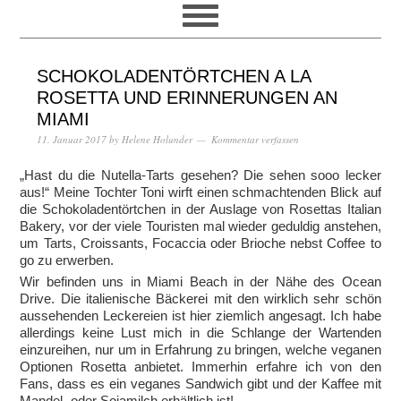
SCHOKOLADENTÖRTCHEN A LA
ROSETTA UND ERINNERUNGEN AN
MIAMI
11. Januar 2017
by
Helene Holunder
Kommentar verfassen
„Hast du die Nutella-Tarts gesehen? Die sehen sooo lecker
aus!“ Meine Tochter Toni wirft einen schmachtenden Blick auf
die Schokoladentörtchen in der Auslage von Rosettas Italian
Bakery, vor der viele Touristen mal wieder geduldig anstehen,
um Tarts, Croissants, Focaccia oder Brioche nebst Coffee to
go zu erwerben.
Wir befinden uns in Miami Beach in der Nähe des Ocean
Drive. Die italienische Bäckerei mit den wirklich sehr schön
aussehenden Leckereien ist hier ziemlich angesagt. Ich habe
allerdings keine Lust mich in die Schlange der Wartenden
einzureihen, nur um in Erfahrung zu bringen, welche veganen
Optionen Rosetta anbietet. Immerhin erfahre ich von den
Fans, dass es ein veganes Sandwich gibt und der Kaffee mit
Mandel- oder Sojamilch erhältlich ist!