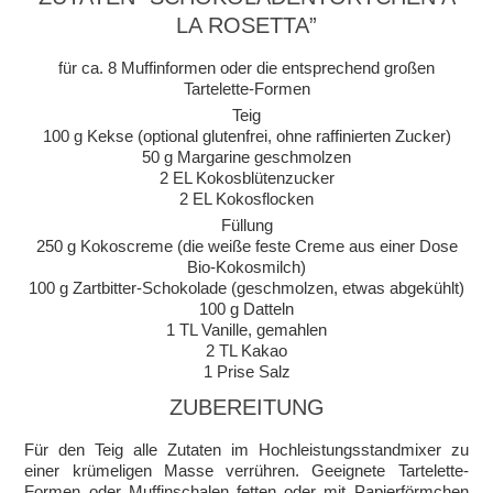
LA ROSETTA”
für ca. 8 Muffinformen oder die entsprechend großen
Tartelette-Formen
Teig
100 g Kekse (optional glutenfrei, ohne raffinierten Zucker)
50 g Margarine geschmolzen
2 EL Kokosblütenzucker
2 EL Kokosflocken
Füllung
250 g Kokoscreme (die weiße feste Creme aus einer Dose
Bio-Kokosmilch)
100 g Zartbitter-Schokolade (geschmolzen, etwas abgekühlt)
100 g Datteln
1 TL Vanille, gemahlen
2 TL Kakao
1 Prise Salz
ZUBEREITUNG
Für den Teig alle Zutaten im Hochleistungsstandmixer zu
einer krümeligen Masse verrühren. Geeignete Tartelette-
Formen oder Muffinschalen fetten oder mit Papierförmchen