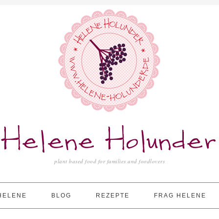
Helene Holunder
plant based food for families and foodlovers
HELENE
BLOG
REZEPTE
FRAG HELENE