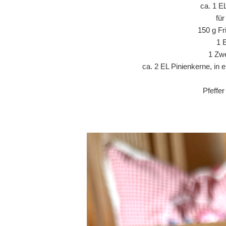
ca. 1 E
fü
150 g Fr
1 
1 Zwe
ca. 2 EL Pinienkerne, in 
Pfeffe