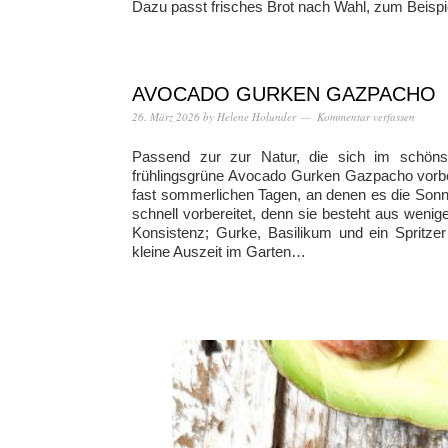
Dazu passt frisches Brot nach Wahl, zum Beispie
AVOCADO GURKEN GAZPACHO
26. März 2026
by
Helene Holunder
Kommentar verfassen
Passend zur zur Natur, die sich im schönste
frühlingsgrüne Avocado Gurken Gazpacho vorber
fast sommerlichen Tagen, an denen es die Sonn
schnell vorbereitet, denn sie besteht aus weni
Konsistenz; Gurke, Basilikum und ein Spritzer
kleine Auszeit im Garten…