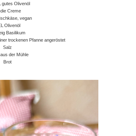
L gutes Olivenöl
r die Creme
ischkäse, vegan
EL Olivenöl
ig Basilikum
einer trockenen Pfanne angeröstet
Salz
r aus der Mühle
Brot