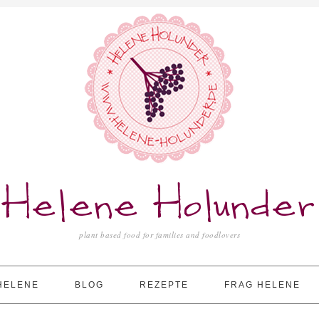
Helene Holunder
plant based food for families and foodlovers
HELENE
BLOG
REZEPTE
FRAG HELENE