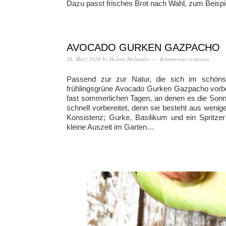
Dazu passt frisches Brot nach Wahl, zum Beispie
AVOCADO GURKEN GAZPACHO
26. März 2026
by
Helene Holunder
Kommentar verfassen
Passend zur zur Natur, die sich im schönste
frühlingsgrüne Avocado Gurken Gazpacho vorber
fast sommerlichen Tagen, an denen es die Sonn
schnell vorbereitet, denn sie besteht aus weni
Konsistenz; Gurke, Basilikum und ein Spritzer
kleine Auszeit im Garten…