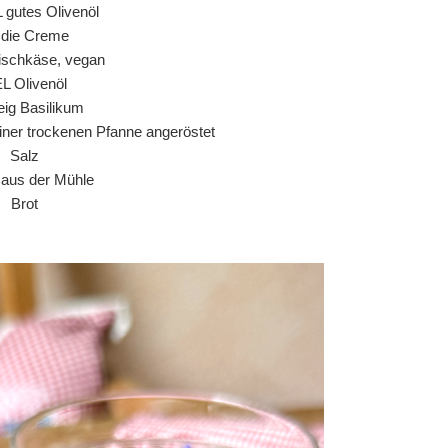
L gutes Olivenöl
r die Creme
ischkäse, vegan
EL Olivenöl
ig Basilikum
einer trockenen Pfanne angeröstet
Salz
r aus der Mühle
Brot