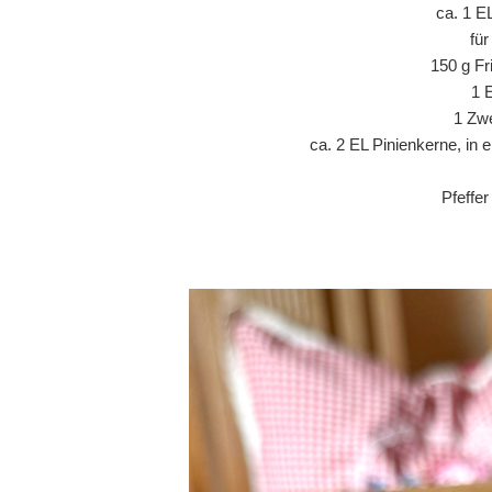
ca. 1 E
fü
150 g Fr
1 
1 Zwe
ca. 2 EL Pinienkerne, in 
Pfeffe